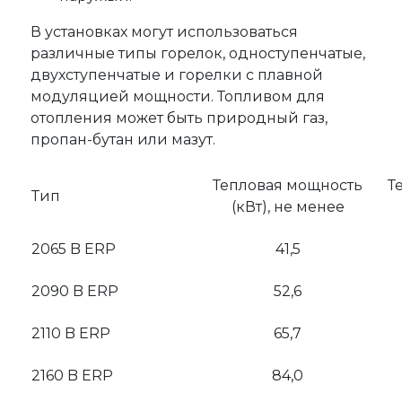
В установках могут использоваться
различные типы горелок, одноступенчатые,
двухступенчатые и горелки с плавной
модуляцией мощности. Топливом для
отопления может быть природный газ,
пропан-бутан или мазут.
Тепловая мощность
Т
Тип
(кВт), не менее
2065 B ERP
41,5
2090 B ERP
52,6
2110 B ERP
65,7
2160 B ERP
84,0