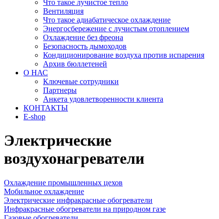
Что такое лучистое тепло
Вентиляция
Что такое адиабатическое охлаждение
Энергосбережение с лучистым отоплением
Охлаждение без фреона
Безопасность дымоходов
Кондиционирование воздуха против испарения
Aрхив бюллетеней
О НАС
Ключевые сотрудники
Партнеры
Анкета удовлетворенности клиента
КОНТАКТЫ
E-shop
Электрические
воздухонагреватели
Oхлаждение промышленных цехов
Mобильное охлаждение
Электрическиe инфракрасныe обогреватели
Инфракрасные обогреватели на природном газе
Газовые обогреватели