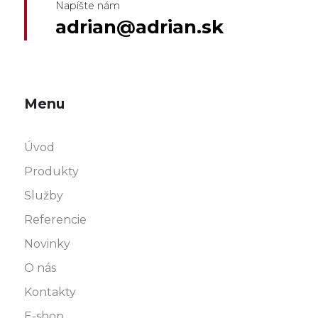
Napíšte nám
adrian@adrian.sk
Menu
Úvod
Produkty
Služby
Referencie
Novinky
O nás
Kontakty
E-shop