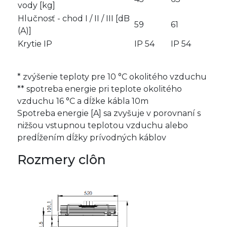
vody [kg]
Hlučnosť - chod I / II / III [dB
59
61
(A)]
Krytie IP
IP 54
IP 54
* zvýšenie teploty pre 10 °C okolitého vzduchu
** spotreba energie pri teplote okolitého
vzduchu 16 °C a dĺžke kábla 10m
Spotreba energie [A] sa zvyšuje v porovnaní s
nižšou vstupnou teplotou vzduchu alebo
predĺžením dĺžky prívodných káblov
Rozmery clôn