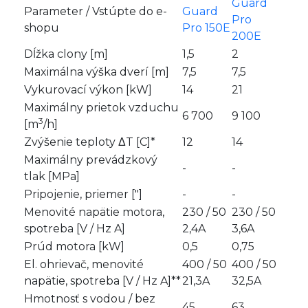
Guard
Parameter / Vstúpte do e-
Guard
Pro
shopu
Pro 150E
200E
Dĺžka clony [m]
1,5
2
Maximálna výška dverí [m]
7,5
7,5
Vykurovací výkon [kW]
14
21
Maximálny prietok vzduchu
6 700
9 100
3
[m
/h]
Zvýšenie teploty ΔT [C]*
12
14
Maximálny prevádzkový
-
-
tlak [MPa]
Pripojenie, priemer ["]
-
-
Menovité napätie motora,
230 / 50
230 / 50
spotreba [V / Hz A]
2,4A
3,6A
Prúd motora [kW]
0,5
0,75
El. ohrievač, menovité
400 / 50
400 / 50
napätie, spotreba [V / Hz A]**
21,3A
32,5A
Hmotnosť s vodou / bez
45
63