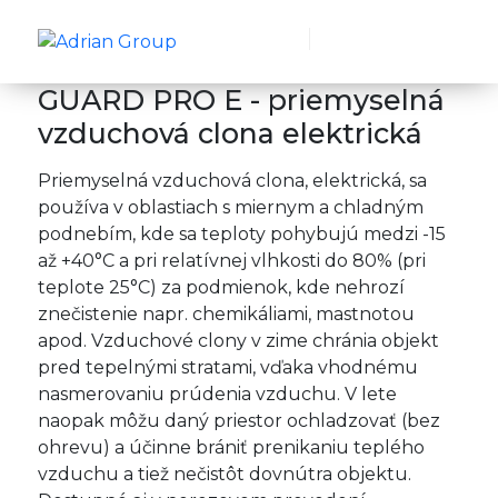
GUARD PRO E - priemyselná
vzduchová clona elektrická
Priemyselná vzduchová clona, elektrická, sa
používa v oblastiach s miernym a chladným
podnebím, kde sa teploty pohybujú medzi -15
až +40°C a pri relatívnej vlhkosti do 80% (pri
teplote 25°C) za podmienok, kde nehrozí
znečistenie napr. chemikáliami, mastnotou
apod. Vzduchové clony v zime chránia objekt
pred tepelnými stratami, vďaka vhodnému
nasmerovaniu prúdenia vzduchu. V lete
naopak môžu daný priestor ochladzovať (bez
ohrevu) a účinne brániť prenikaniu teplého
vzduchu a tiež nečistôt dovnútra objektu.